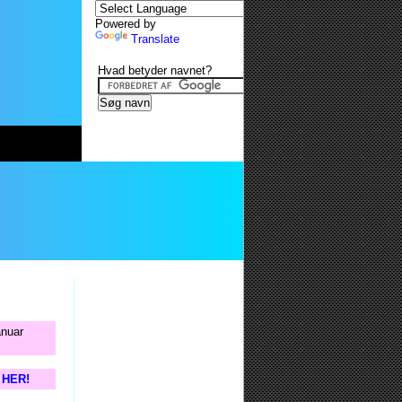
Powered by
Translate
Hvad betyder navnet?
anuar
s HER!