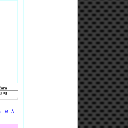
Zaza
Æ
Ø
Å