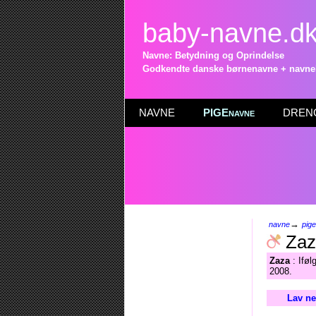
baby-navne.d
Navne: Betydning og Oprindelse
Godkendte danske børnenavne + navneli
NAVNE
PIGEnavne
DRENG
→
navne
pig
Zaz
Zaza
: Iføl
2008.
Lav ne