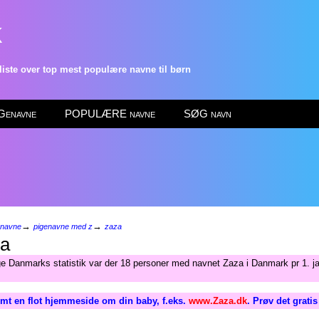
k
ste over top mest populære navne til børn
enavne
POPULÆRE navne
SØG navn
→
→
enavne
pigenavne med z
zaza
a
ge Danmarks statistik var der 18 personer med navnet Zaza i Danmark pr 1. j
mt en flot hjemmeside om din baby, f.eks.
www.Zaza.dk
. Prøv det grati