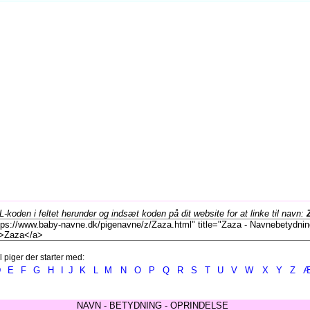
koden i feltet herunder og indsæt koden på dit website for at linke til navn:
l piger der starter med:
D
E
F
G
H
I
J
K
L
M
N
O
P
Q
R
S
T
U
V
W
X
Y
Z
NAVN - BETYDNING - OPRINDELSE