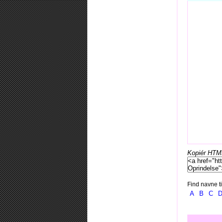
Kopiér HTML-
Find navne ti
A
B
C