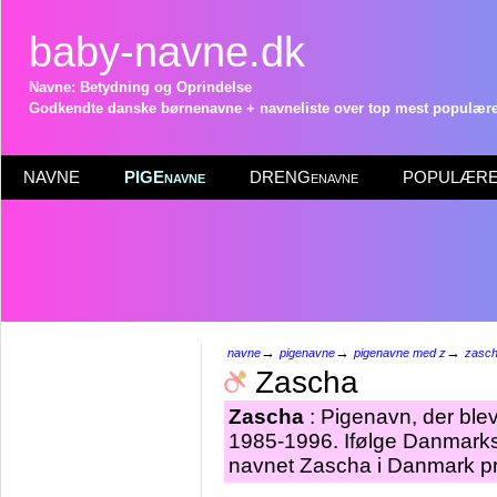
baby-navne.dk
Navne: Betydning og Oprindelse
Godkendte danske børnenavne + navneliste over top mest populære 
NAVNE
PIGEnavne
DRENGenavne
POPULÆRE 
→
→
→
navne
pigenavne
pigenavne med z
zasc
Zascha
Zascha
: Pigenavn, der blev 
1985-1996. Ifølge Danmarks 
navnet Zascha i Danmark pr