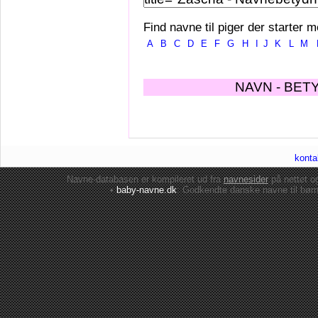
Find navne til piger der starter m
A
B
C
D
E
F
G
H
I
J
K
L
M
NAVN - BET
konta
Navne-databasen er kompileret ud fra
navnesider
på nettet 
•
baby-navne.dk
: Godkendte danske
navne til bør