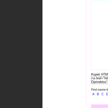
Kopiér HTML-
Find navne ti
A
B
C