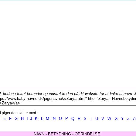
koden i feltet herunder og indsæt koden på dit website for at linke til navn:
l piger der starter med:
D
E
F
G
H
I
J
K
L
M
N
O
P
Q
R
S
T
U
V
W
X
Y
Z
NAVN - BETYDNING - OPRINDELSE