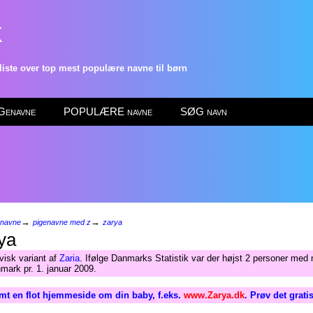
k
ste over top mest populære navne til børn
enavne
POPULÆRE navne
SØG navn
→
→
enavne
pigenavne med z
zarya
ya
visk variant af
Zaria
. Ifølge Danmarks Statistik var der højst 2 personer med
mark pr. 1. januar 2009.
mt en flot hjemmeside om din baby, f.eks.
www.Zarya.dk
. Prøv det grati