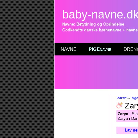
baby-navne.d
Navne: Betydning og Oprindelse
Godkendte danske børnenavne + navneli
NAVNE
PIGEnavne
DRENG
→
navne
pig
Zar
Zarya
: Sla
Zarya i Dan
Lav ne