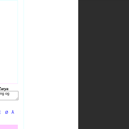
Zarya
Æ
Ø
Å