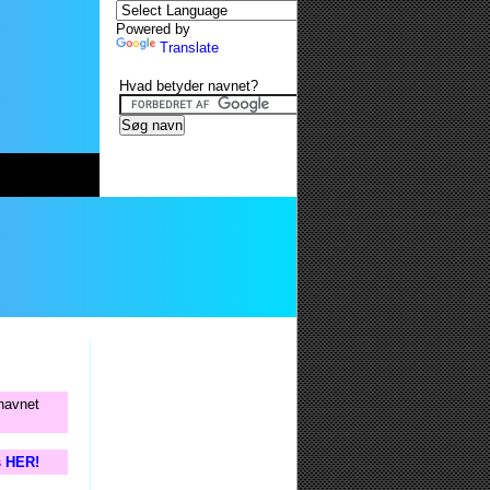
Powered by
Translate
Hvad betyder navnet?
 navnet
s HER!