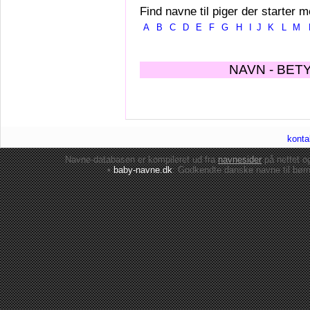
Find navne til piger der starter m
A
B
C
D
E
F
G
H
I
J
K
L
M
NAVN - BET
konta
Navne-databasen er kompileret ud fra
navnesider
på nettet 
•
baby-navne.dk
: Godkendte danske
navne til bør