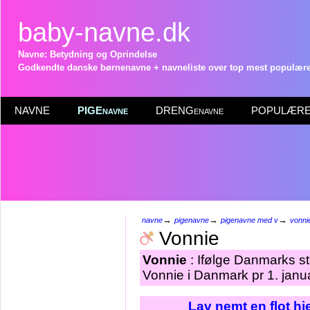
baby-navne.dk
Navne: Betydning og Oprindelse
Godkendte danske børnenavne + navneliste over top mest populære 
NAVNE
PIGEnavne
DRENGenavne
POPULÆRE 
→
→
→
navne
pigenavne
pigenavne med v
vonni
Vonnie
Vonnie
: Ifølge Danmarks st
Vonnie i Danmark pr 1. janu
Lav nemt en flot h