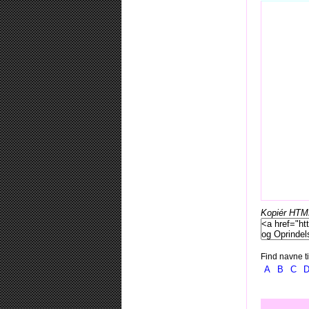
Kopiér HTML-
Find navne ti
A
B
C