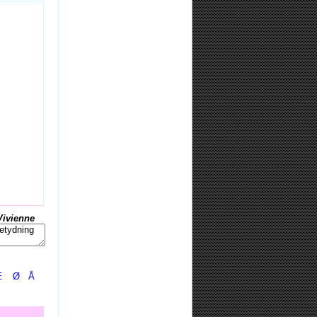
Vivienne
Æ
Ø
Å