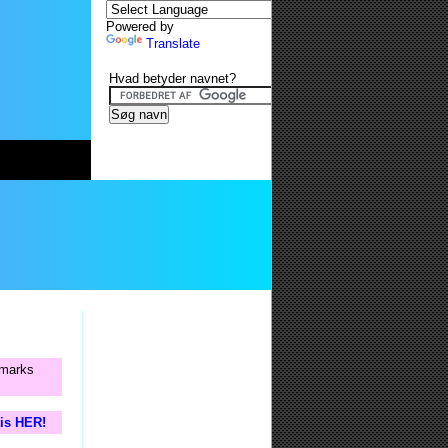
Powered by
Translate
Hvad betyder navnet?
anmarks
tis HER!