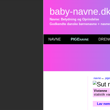
baby-navne.d
Navne: Betydning og Oprindelse
Godkendte danske børnenavne + navneli
NAVNE
PIGEnavne
DRENG
→
navne
pig
Vivienne
:
statistik v
Lav nemt