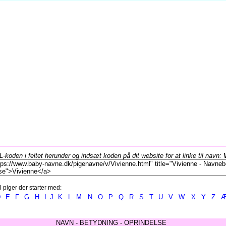
koden i feltet herunder og indsæt koden på dit website for at linke til navn:
l piger der starter med:
D
E
F
G
H
I
J
K
L
M
N
O
P
Q
R
S
T
U
V
W
X
Y
Z
NAVN - BETYDNING - OPRINDELSE