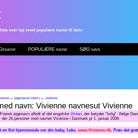
k
ste over top mest populære navne til børn
enavne
POPULÆRE navne
SØG navn
→
→
enavne
pigenavne med v
vivienne
Vivienne
 Fransk pigenavn afledt af det engelske
Vivian
, der betyder "livlig". Ifølge D
ar der 26 personer med navnet Vivienne i Danmark pr 1. januar 2008.
 en flot hjemmeside om din baby, f.eks.
www.Vivienne.dk
. Prøv det gra