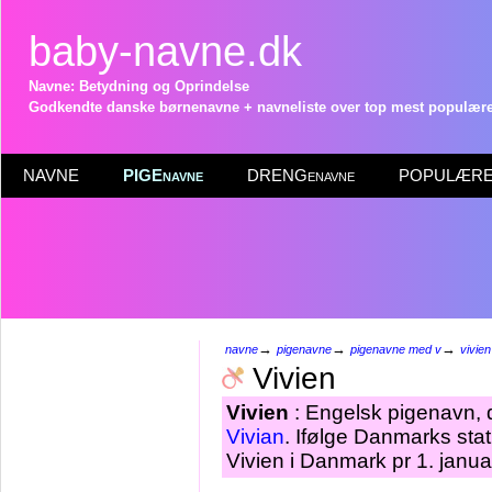
baby-navne.dk
Navne: Betydning og Oprindelse
Godkendte danske børnenavne + navneliste over top mest populære 
NAVNE
PIGEnavne
DRENGenavne
POPULÆRE 
→
→
→
navne
pigenavne
pigenavne med v
vivien
Vivien
Vivien
: Engelsk pigenavn, d
Vivian
. Ifølge Danmarks sta
Vivien i Danmark pr 1. janua