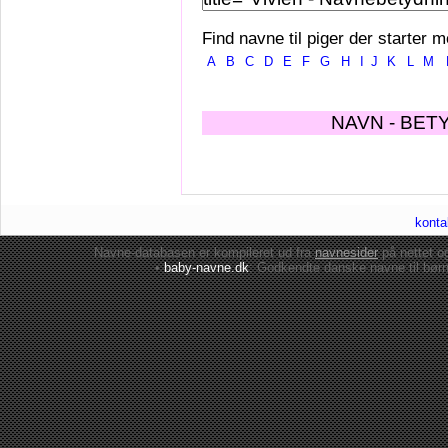
Find navne til piger der starter m
A
B
C
D
E
F
G
H
I
J
K
L
M
NAVN - BET
konta
Navne-databasen er kompileret ud fra
navnesider
på nettet 
•
baby-navne.dk
: Godkendte danske
navne til bør