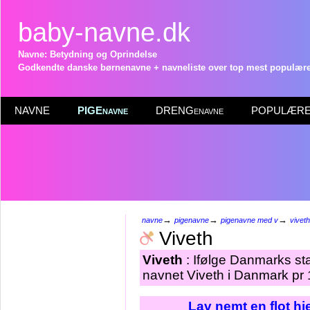
baby-navne.dk
Navne: Betydning og Oprindelse
Godkendte danske børnenavne + navneliste over top mest populære 
NAVNE
PIGEnavne
DRENGenavne
POPULÆRE 
→
→
→
navne
pigenavne
pigenavne med v
viveth
Viveth
Viveth
: Ifølge Danmarks sta
navnet Viveth i Danmark pr 
Lav nemt en flot h