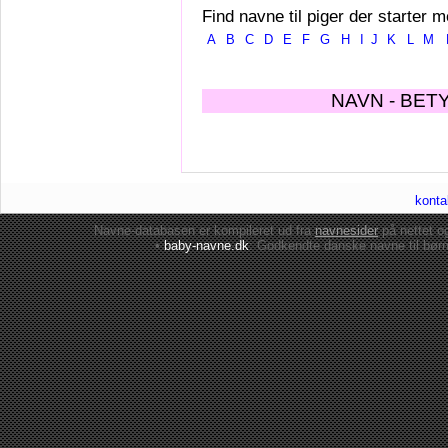
Find navne til piger der starter m
A
B
C
D
E
F
G
H
I
J
K
L
M
NAVN - BET
konta
Navne-databasen er kompileret ud fra
navnesider
på nettet 
•
baby-navne.dk
: Godkendte danske
navne til bør