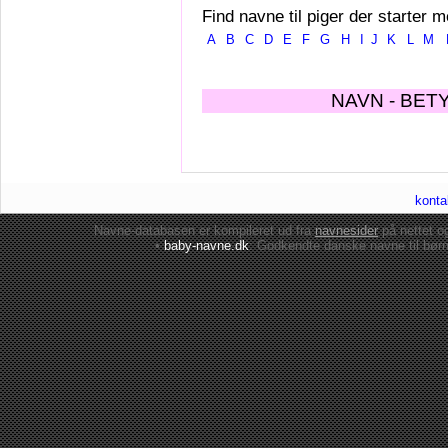
Find navne til piger der starter m
A
B
C
D
E
F
G
H
I
J
K
L
M
NAVN - BET
konta
Navne-databasen er kompileret ud fra
navnesider
på nettet 
•
baby-navne.dk
: Godkendte danske
navne til bør