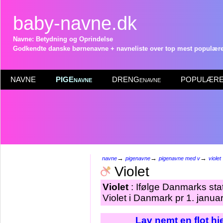
baby-navne.dk
Navne: Betydning og Oprindelse
Godkendte danske børnenavne + navneliste over top mest populære 
NAVNE
PIGEnavne
DRENGenavne
POPULÆRE 
→
→
→
navne
pigenavne
pigenavne med v
violet
Violet
Violet
: Ifølge Danmarks sta
Violet i Danmark pr 1. janua
Lav nemt en flot h