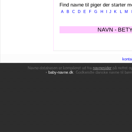
Find navne til piger der starter m
A
B
C
D
E
F
G
H
I
J
K
L
M
NAVN - BET
konta
Navne-databasen er kompileret ud fra
navnesider
på nettet 
•
baby-navne.dk
: Godkendte danske
navne til bør