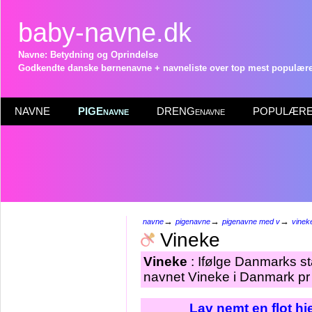
baby-navne.dk
Navne: Betydning og Oprindelse
Godkendte danske børnenavne + navneliste over top mest populære 
NAVNE
PIGEnavne
DRENGenavne
POPULÆRE 
→
→
→
navne
pigenavne
pigenavne med v
vinek
Vineke
Vineke
: Ifølge Danmarks st
navnet Vineke i Danmark pr 
Lav nemt en flot h