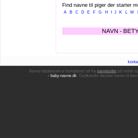
Find navne til piger der starter m
A
B
C
D
E
F
G
H
I
J
K
L
M
NAVN - BET
konta
Navne-databasen er kompileret ud fra
navnesider
på nettet 
•
baby-navne.dk
: Godkendte danske
navne til bør