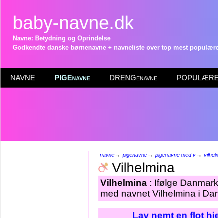
baby-navne.dk
Navne: Betydning og Oprindelse
Godkendte danske børnenavne + navneliste over top mest populære 
NAVNE
PIGEnavne
DRENGenavne
POPULÆRE 
→
→
→
navne
pigenavne
pigenavne med v
vilhel
Vilhelmina
Vilhelmina
: Ifølge Danmarks
med navnet Vilhelmina i Dan
Lav nemt en flot h