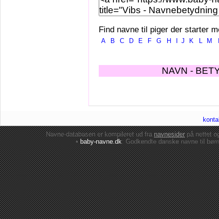
Find navne til piger der starter m
A
B
C
D
E
F
G
H
I
J
K
L
M
NAVN - BET
konta
Navne-databasen er kompileret ud fra
navnesider
på nettet 
•
baby-navne.dk
: Godkendte danske
navne til bør