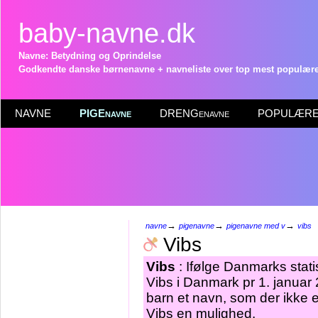
baby-navne.dk
Navne: Betydning og Oprindelse
Godkendte danske børnenavne + navneliste over top mest populære 
NAVNE
PIGEnavne
DRENGenavne
POPULÆRE 
→
→
→
navne
pigenavne
pigenavne med v
vibs
Vibs
Vibs
: Ifølge Danmarks stati
Vibs i Danmark pr 1. januar 
barn et navn, som der ikke e
Vibs en mulighed.