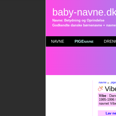
baby-navne.d
Navne: Betydning og Oprindelse
Godkendte danske børnenavne + navneli
NAVNE
PIGEnavne
DRENG
→
navne
pig
Vib
Vibe
: Dan
1985-1996 f
navnet Vibe
Lav ne