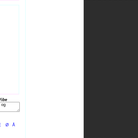
Vibe
Æ
Ø
Å