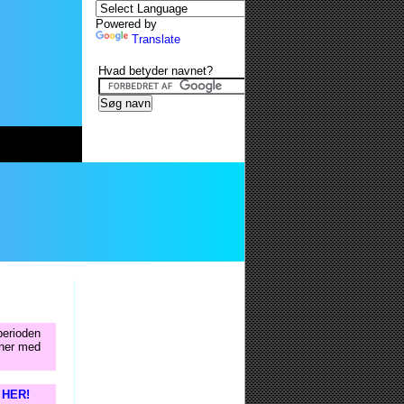
Powered by
Translate
Hvad betyder navnet?
 perioden
oner med
s HER!