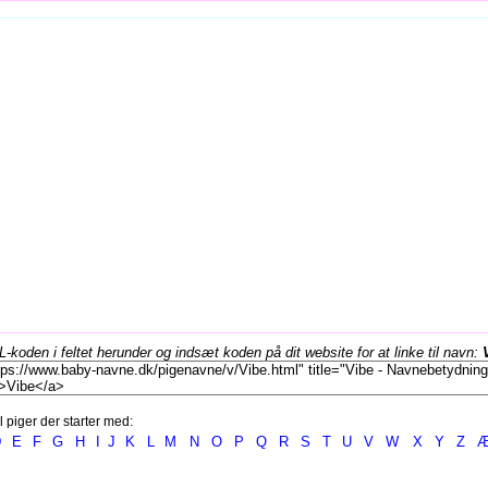
koden i feltet herunder og indsæt koden på dit website for at linke til navn:
l piger der starter med:
D
E
F
G
H
I
J
K
L
M
N
O
P
Q
R
S
T
U
V
W
X
Y
Z