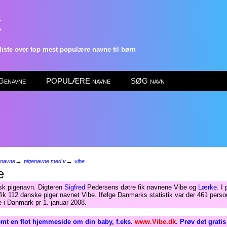
k
ste over top mest populære navne til børn
enavne
POPULÆRE navne
SØG navn
→
→
enavne
pigenavne med v
vibe
e
sk pigenavn. Digteren
Sigfred
Pedersens døtre fik navnene Vibe og
Lærke
. I
ik 112 danske piger navnet Vibe. Ifølge Danmarks statistik var der 461 pers
 i Danmark pr 1. januar 2008.
mt en flot hjemmeside om din baby, f.eks.
www.Vibe.dk
. Prøv det grati