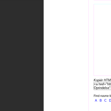
Kopiér HTML-
Find navne ti
A
B
C