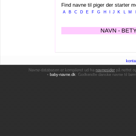
Find navne til piger der starter m
A
B
C
D
E
F
G
H
I
J
K
L
M
NAVN - BET
konta
Navne-databasen er kompileret ud fra
navnesider
på nettet 
•
baby-navne.dk
: Godkendte danske
navne til bør