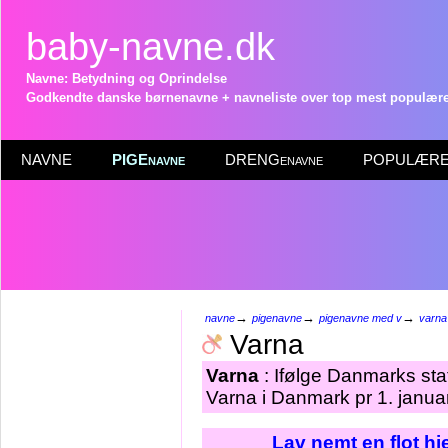
baby-navne.dk
Navne: Betydning og Oprindelse
Godkendte danske børnenavne + navneliste over top mest populære 
NAVNE
PIGEnavne
DRENGenavne
POPULÆRE 
→
→
→
navne
pigenavne
pigenavne med v
varna
Varna
Varna
: Ifølge Danmarks sta
Varna i Danmark pr 1. janua
Lav nemt en flot h