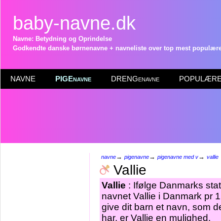
baby-navne.dk
Navne: Betydning og Oprindelse
Godkendte danske børnenavne + navneliste over top mest populære 
NAVNE
PIGEnavne
DRENGenavne
POPULÆRE 
→
→
→
navne
pigenavne
pigenavne med v
vallie
Vallie
Vallie
: Ifølge Danmarks stat
navnet Vallie i Danmark pr 1
give dit barn et navn, som d
har, er Vallie en mulighed.