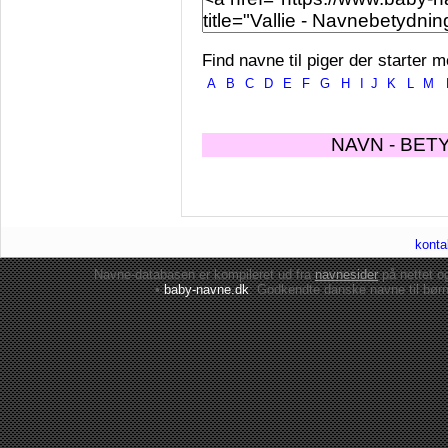
Find navne til piger der starter m
A
B
C
D
E
F
G
H
I
J
K
L
M
NAVN - BET
konta
Navne-databasen er kompileret ud fra
navnesider
på nettet 
•
baby-navne.dk
: Godkendte danske
navne til bør