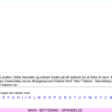
koden i feltet herunder og indsæt koden på dit website for at linke til navn:
l piger der starter med:
D
E
F
G
H
I
J
K
L
M
N
O
P
Q
R
S
T
U
V
W
X
Y
Z
NAVN - BETYDNING - OPRINDELSE