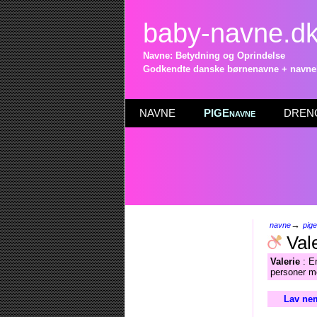
baby-navne.d
Navne: Betydning og Oprindelse
Godkendte danske børnenavne + navneli
NAVNE
PIGEnavne
DRENG
→
navne
pig
Vale
Valerie
: E
personer me
Lav nem