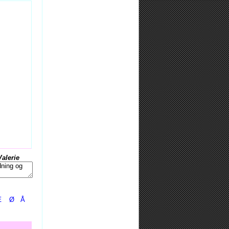
Valerie
Æ
Ø
Å