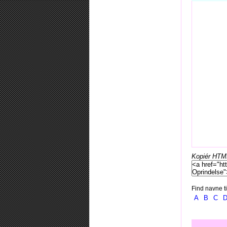
Kopiér HTML-
Find navne ti
A
B
C