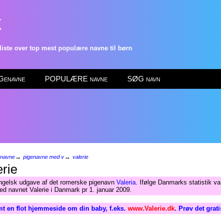
k
ste over top mest populære navne til børn
enavne
POPULÆRE navne
SØG navn
→
→
enavne
pigenavne med v
valerie
rie
ngelsk udgave af det romerske pigenavn
Valeria
. Ifølge Danmarks statistik va
d navnet Valerie i Danmark pr 1. januar 2009.
t en flot hjemmeside om din baby, f.eks.
www.Valerie.dk
. Prøv det grat