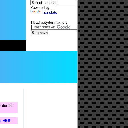
Powered by
Translate
Hvad betyder navnet?
r der 86
is HER!