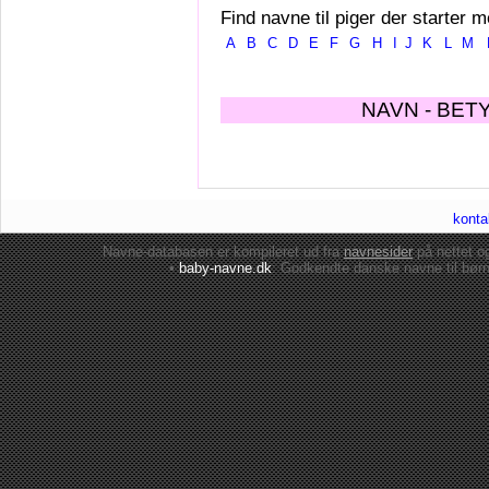
Find navne til piger der starter m
A
B
C
D
E
F
G
H
I
J
K
L
M
NAVN - BET
konta
Navne-databasen er kompileret ud fra
navnesider
på nettet 
•
baby-navne.dk
: Godkendte danske
navne til bør