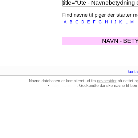
Find navne til piger der starter m
A
B
C
D
E
F
G
H
I
J
K
L
M
NAVN - BET
konta
Navne-databasen er kompileret ud fra
navnesider
på nettet 
•
baby-navne.dk
: Godkendte danske
navne til bør