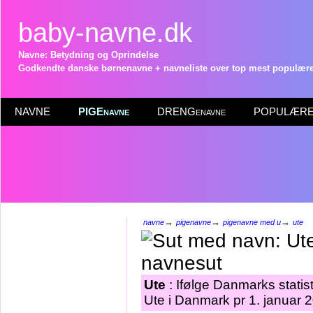
baby-navne.dk
Navne: Betydning og Oprindelse
Godkendte danske børnenavne + navneliste over top mest populære 
NAVNE
PIGEnavne
DRENGenavne
POPULÆRE 
→
→
→
navne
pigenavne
pigenavne med u
ute
Ute
: Ifølge Danmarks statis
Ute i Danmark pr 1. januar 