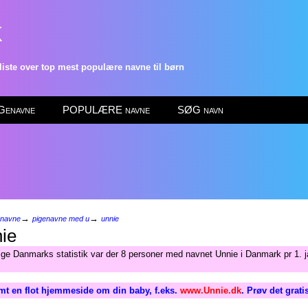
k
ste over top mest populære navne til børn
enavne
POPULÆRE navne
SØG navn
→
→
enavne
pigenavne med u
unnie
ie
lge Danmarks statistik var der 8 personer med navnet Unnie i Danmark pr 1. 
mt en flot hjemmeside om din baby, f.eks.
www.Unnie.dk
. Prøv det grati