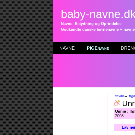
baby-navne.d
Navne: Betydning og Oprindelse
Godkendte danske børnenavne + navneli
NAVNE
PIGEnavne
DRENG
→
navne
pig
Unn
Unnie
: Ifø
2008.
Lav ne