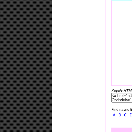
Kopiér HTML-
Find navne ti
A
B
C