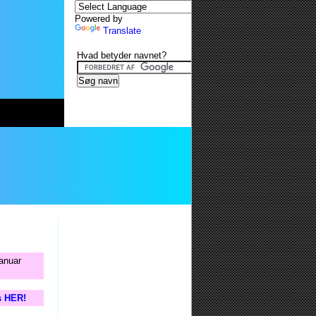
Powered by
Translate
Hvad betyder navnet?
januar
s HER!