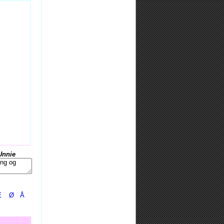
Unnie
Æ
Ø
Å