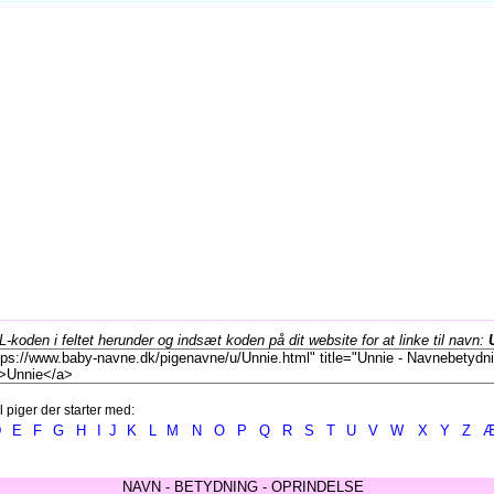
koden i feltet herunder og indsæt koden på dit website for at linke til navn:
l piger der starter med:
D
E
F
G
H
I
J
K
L
M
N
O
P
Q
R
S
T
U
V
W
X
Y
Z
NAVN - BETYDNING - OPRINDELSE