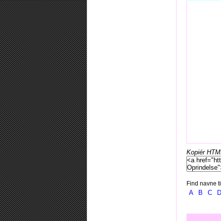
Kopiér HTML-
Find navne ti
A
B
C