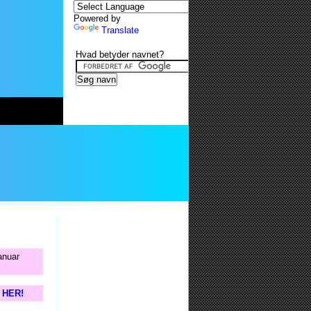
Powered by
Translate
Hvad betyder navnet?
anuar
s HER!