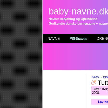
baby-navne.d
Navne: Betydning og Oprindelse
Godkendte danske børnenavne + navneli
NAVNE
PIGEnavne
DRENG
→
navne
pig
Tut
Tutta
: Iføl
2008.
Lav ne