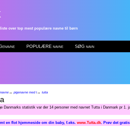
k
ste over top mest populære navne til børn
enavne
POPULÆRE navne
SØG navn
→
→
enavne
pigenavne med t
tutta
ta
ge Danmarks statistik var der 14 personer med navnet Tutta i Danmark pr 1. j
mt en flot hjemmeside om din baby, f.eks.
www.Tutta.dk
. Prøv det grati