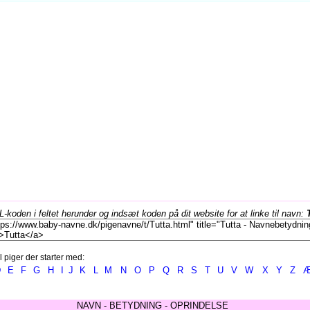
koden i feltet herunder og indsæt koden på dit website for at linke til navn:
l piger der starter med:
D
E
F
G
H
I
J
K
L
M
N
O
P
Q
R
S
T
U
V
W
X
Y
Z
NAVN - BETYDNING - OPRINDELSE