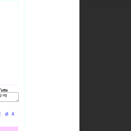
Tutta
Æ
Ø
Å