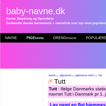
baby-navne.dk
Navne: Betydning og Oprindelse
Godkendte danske børnenavne + navneliste over top mest populære 
NAVNE
PIGEnavne
DRENGenavne
POPULÆRE 
→
→
→
navne
pigenavne
pigenavne med t
tutt
Tutt
Tutt
: Ifølge Danmarks statis
navnet Tutt i Danmark pr 1. 
Lav nemt en flot hjemmesi