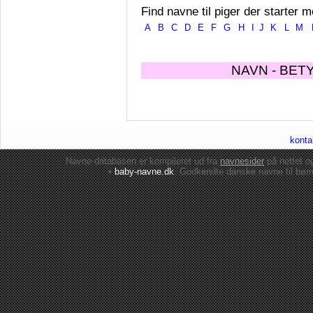
Find navne til piger der starter m
A
B
C
D
E
F
G
H
I
J
K
L
M
NAVN - BET
konta
Navne-databasen er kompileret ud fra
navnesider
på nettet 
•
baby-navne.dk
: Godkendte danske
navne til bør