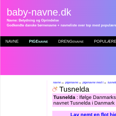
baby-navne.dk
Navne: Betydning og Oprindelse
Godkendte danske børnenavne + navneliste over top mest populære 
NAVNE
PIGEnavne
DRENGenavne
POPULÆRE 
→
→
→
navne
pigenavne
pigenavne med t
tusnel
Tusnelda
Tusnelda
: Ifølge Danmarks 
navnet Tusnelda i Danmark p
Lav nemt en flot h