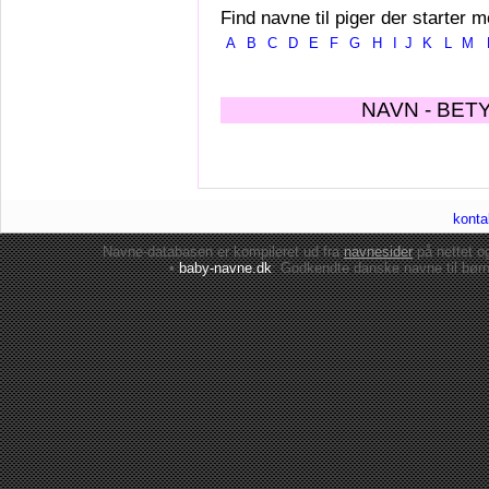
Find navne til piger der starter m
A
B
C
D
E
F
G
H
I
J
K
L
M
NAVN - BET
konta
Navne-databasen er kompileret ud fra
navnesider
på nettet 
•
baby-navne.dk
: Godkendte danske
navne til bør