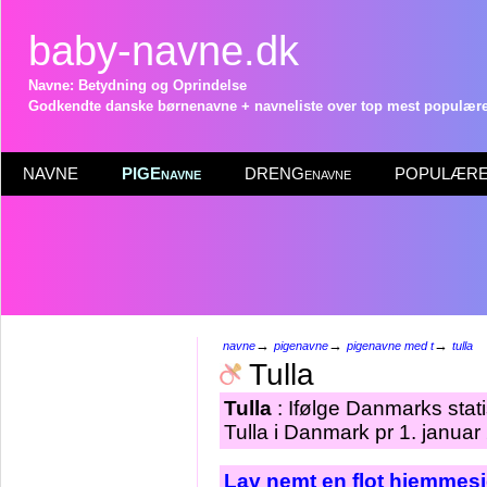
baby-navne.dk
Navne: Betydning og Oprindelse
Godkendte danske børnenavne + navneliste over top mest populære 
NAVNE
PIGEnavne
DRENGenavne
POPULÆRE 
→
→
→
navne
pigenavne
pigenavne med t
tulla
Tulla
Tulla
: Ifølge Danmarks stat
Tulla i Danmark pr 1. januar
Lav nemt en flot hjemmesi