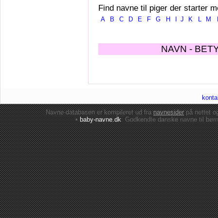
Find navne til piger der starter m
A
B
C
D
E
F
G
H
I
J
K
L
M
NAVN - BET
konta
Navne-databasen er kompileret ud fra
navnesider
på nettet 
•
baby-navne.dk
: Godkendte danske
navne til bør