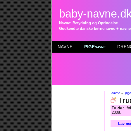
baby-navne.d
Navne: Betydning og Oprindelse
Godkendte danske børnenavne + navneli
NAVNE
PIGEnavne
DRENG
→
navne
pig
Tru
Trude
: Ifø
2008.
Lav ne