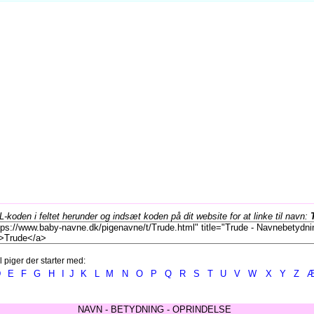
koden i feltet herunder og indsæt koden på dit website for at linke til navn:
l piger der starter med:
D
E
F
G
H
I
J
K
L
M
N
O
P
Q
R
S
T
U
V
W
X
Y
Z
NAVN - BETYDNING - OPRINDELSE