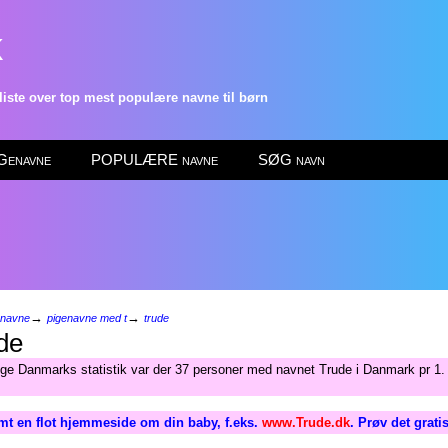
k
ste over top mest populære navne til børn
enavne
POPULÆRE navne
SØG navn
→
→
enavne
pigenavne med t
trude
de
lge Danmarks statistik var der 37 personer med navnet Trude i Danmark pr 1.
mt en flot hjemmeside om din baby, f.eks.
www.Trude.dk
. Prøv det grati