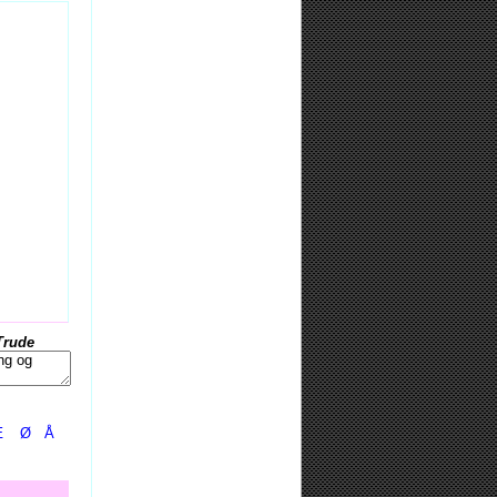
Trude
Æ
Ø
Å