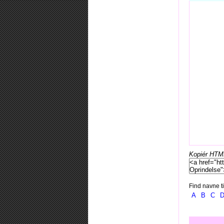
Kopiér HTML-
Find navne ti
A
B
C