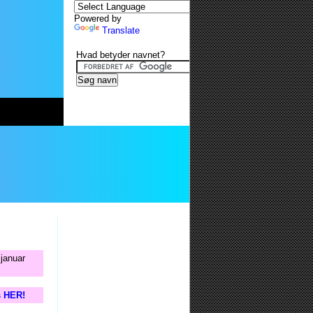
Powered by
Translate
Hvad betyder navnet?
 januar
s HER!