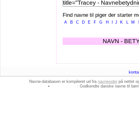
Find navne til piger der starter m
A
B
C
D
E
F
G
H
I
J
K
L
M
NAVN - BET
konta
Navne-databasen er kompileret ud fra
navnesider
på nettet 
•
baby-navne.dk
: Godkendte danske
navne til bør