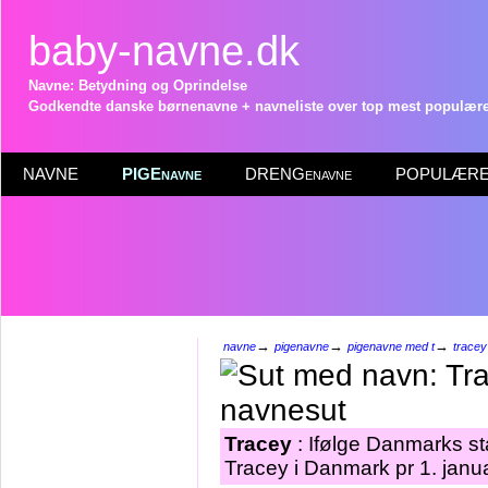
baby-navne.dk
Navne: Betydning og Oprindelse
Godkendte danske børnenavne + navneliste over top mest populære 
NAVNE
PIGEnavne
DRENGenavne
POPULÆRE 
→
→
→
navne
pigenavne
pigenavne med t
tracey
Tracey
: Ifølge Danmarks st
Tracey i Danmark pr 1. janu