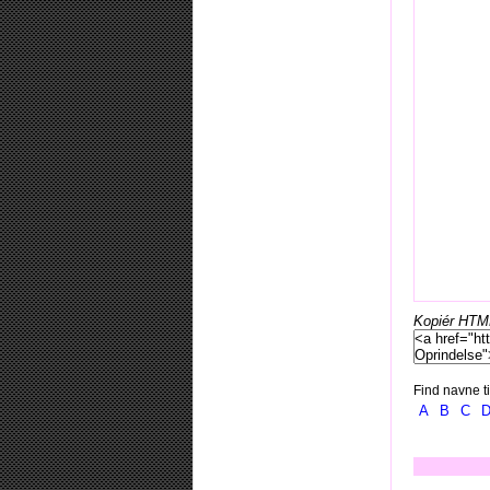
Kopiér HTML-
Find navne ti
A
B
C