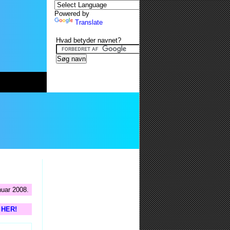
Powered by
Translate
Hvad betyder navnet?
nuar 2008.
s HER!