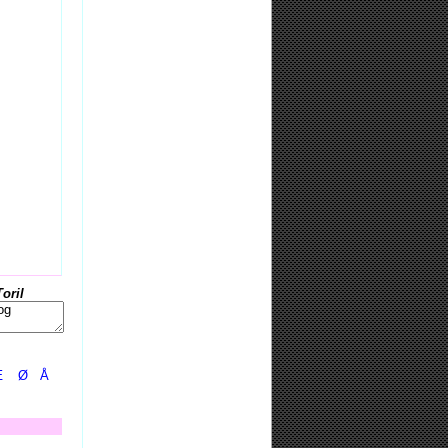
Toril
Æ
Ø
Å