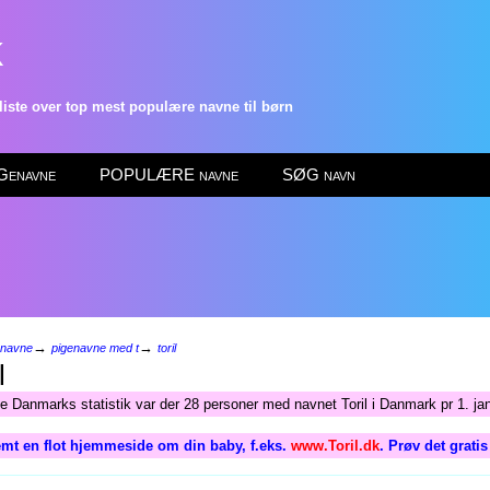
k
ste over top mest populære navne til børn
enavne
POPULÆRE navne
SØG navn
→
→
enavne
pigenavne med t
toril
l
ge Danmarks statistik var der 28 personer med navnet Toril i Danmark pr 1. ja
mt en flot hjemmeside om din baby, f.eks.
www.Toril.dk
. Prøv det grati