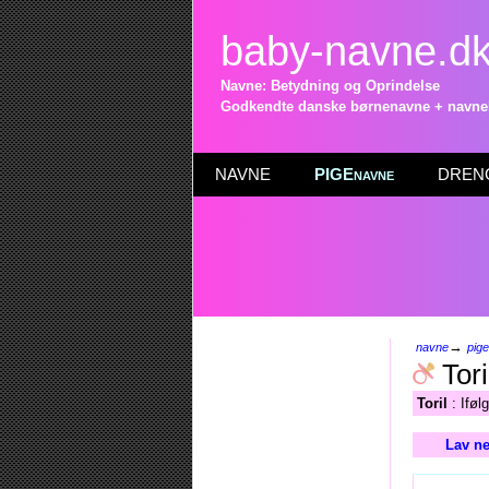
baby-navne.d
Navne: Betydning og Oprindelse
Godkendte danske børnenavne + navneli
NAVNE
PIGEnavne
DRENG
→
navne
pig
Tori
Toril
: Iføl
Lav ne