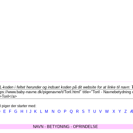
koden i feltet herunder og indsæt koden på dit website for at linke til navn:
l piger der starter med:
D
E
F
G
H
I
J
K
L
M
N
O
P
Q
R
S
T
U
V
W
X
Y
Z
NAVN - BETYDNING - OPRINDELSE