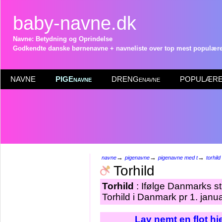
baby-navne.dk
Navne: Betydning og Oprindelse
Godkendte danske børnenavne + navneliste over top mest populære 
NAVNE
PIGEnavne
DRENGenavne
POPULÆRE 
→
→
→
navne
pigenavne
pigenavne med t
torhild
Torhild
Torhild
: Ifølge Danmarks st
Torhild i Danmark pr 1. janu
Lav nemt en flot h