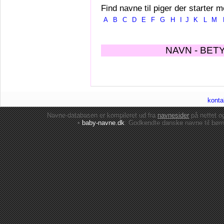
Find navne til piger der starter m
A
B
C
D
E
F
G
H
I
J
K
L
M
NAVN - BET
konta
Navne-databasen er kompileret ud fra
navnesider
på nettet 
•
baby-navne.dk
: Godkendte danske
navne til bør