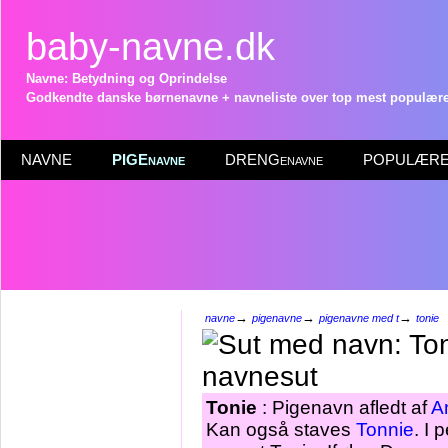
baby-navne.dk
Navne: Betydning og Oprindelse
Godkendte danske børnenavne + navneliste over top mest populære 
NAVNE
PIGEnavne
DRENGenavne
POPULÆRE 
→
→
→
navne
pigenavne
pigenavne med t
tonie
Tonie
: Pigenavn afledt af
A
Kan også staves
Tonnie
. I