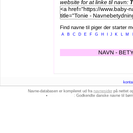
website for at linke til navn:
T
Find navne til piger der starter m
A
B
C
D
E
F
G
H
I
J
K
L
M
NAVN - BET
konta
Navne-databasen er kompileret ud fra
navnesider
på nettet 
•
baby-navne.dk
: Godkendte danske
navne til bør