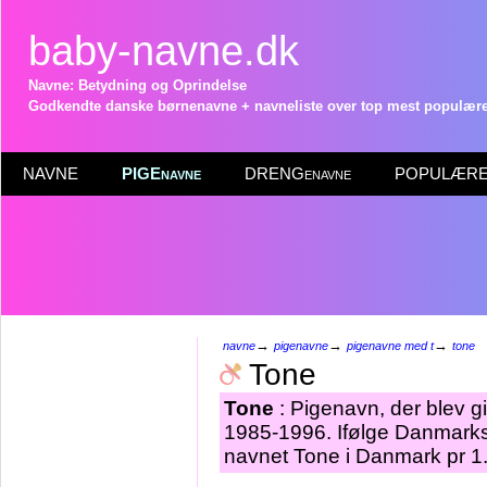
baby-navne.dk
Navne: Betydning og Oprindelse
Godkendte danske børnenavne + navneliste over top mest populære 
NAVNE
PIGEnavne
DRENGenavne
POPULÆRE 
→
→
→
navne
pigenavne
pigenavne med t
tone
Tone
Tone
: Pigenavn, der blev gi
1985-1996. Ifølge Danmarks 
navnet Tone i Danmark pr 1.