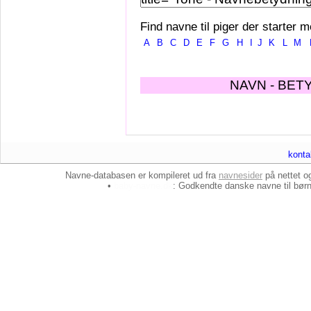
Find navne til piger der starter m
A
B
C
D
E
F
G
H
I
J
K
L
M
NAVN - BET
konta
Navne-databasen er kompileret ud fra
navnesider
på nettet 
•
baby-navne.dk
: Godkendte danske
navne til bør