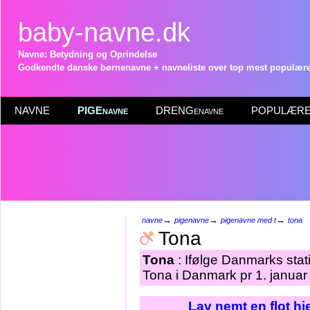
baby-navne.dk
Navne: Betydning og Oprindelse
Godkendte danske børnenavne + navneliste over top mest populære 
NAVNE
PIGEnavne
DRENGenavne
POPULÆRE 
→
→
→
navne
pigenavne
pigenavne med t
tona
Tona
Tona
: Ifølge Danmarks stat
Tona i Danmark pr 1. januar
Lav nemt en flot h