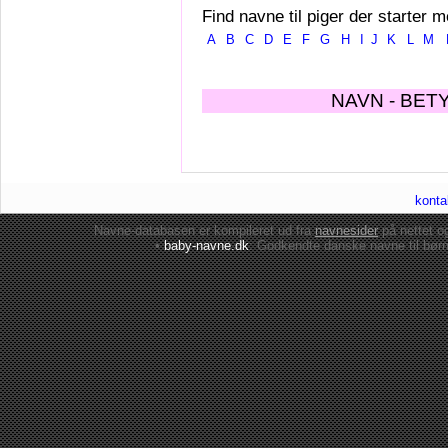
Find navne til piger der starter m
A
B
C
D
E
F
G
H
I
J
K
L
M
NAVN - BET
konta
Navne-databasen er kompileret ud fra
navnesider
på nettet 
•
baby-navne.dk
: Godkendte danske
navne til bør