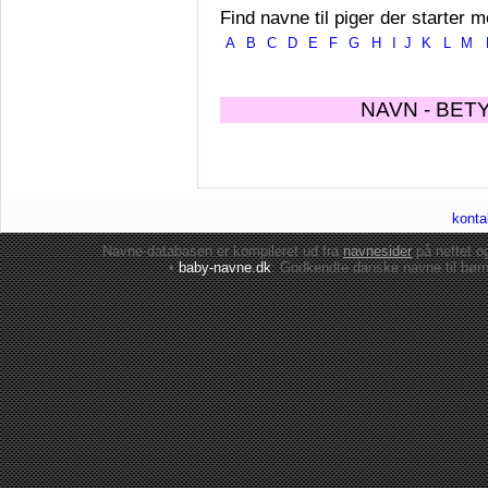
Find navne til piger der starter m
A
B
C
D
E
F
G
H
I
J
K
L
M
NAVN - BET
konta
Navne-databasen er kompileret ud fra
navnesider
på nettet 
•
baby-navne.dk
: Godkendte danske
navne til bør