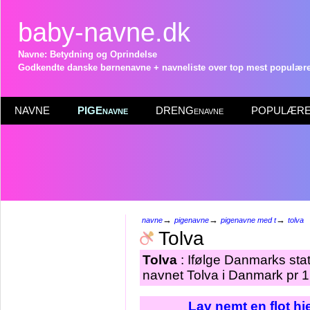
baby-navne.dk
Navne: Betydning og Oprindelse
Godkendte danske børnenavne + navneliste over top mest populære 
NAVNE
PIGEnavne
DRENGenavne
POPULÆRE 
→
→
→
navne
pigenavne
pigenavne med t
tolva
Tolva
Tolva
: Ifølge Danmarks stat
navnet Tolva i Danmark pr 1
Lav nemt en flot h