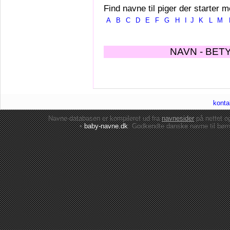
Find navne til piger der starter m
A
B
C
D
E
F
G
H
I
J
K
L
M
NAVN - BET
konta
Navne-databasen er kompileret ud fra
navnesider
på nettet 
•
baby-navne.dk
: Godkendte danske
navne til bør