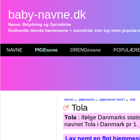
baby-navne.dk
Navne: Betydning og Oprindelse
Godkendte danske børnenavne + navneliste over top mest populære 
NAVNE
PIGEnavne
DRENGenavne
POPULÆRE 
→
→
→
navne
pigenavne
pigenavne med t
tola
Tola
Tola
: Ifølge Danmarks stati
navnet Tola i Danmark pr 1.
Lav nemt en flot hjemmesi