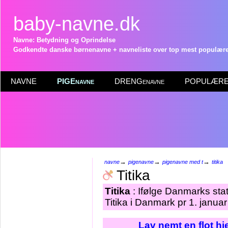
baby-navne.dk
Navne: Betydning og Oprindelse
Godkendte danske børnenavne + navneliste over top mest populære 
NAVNE
PIGEnavne
DRENGenavne
POPULÆRE 
→
→
→
navne
pigenavne
pigenavne med t
titika
Titika
Titika
: Ifølge Danmarks stat
Titika i Danmark pr 1. janua
Lav nemt en flot h