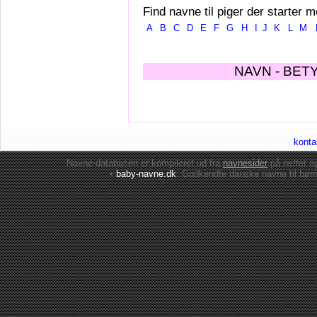
Find navne til piger der starter m
A
B
C
D
E
F
G
H
I
J
K
L
M
NAVN - BET
konta
Navne-databasen er kompileret ud fra
navnesider
på nettet 
•
baby-navne.dk
: Godkendte danske
navne til bør