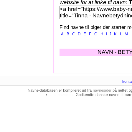
website for at linke til navn:
T
Find navne til piger der starter m
A
B
C
D
E
F
G
H
I
J
K
L
M
NAVN - BET
konta
Navne-databasen er kompileret ud fra
navnesider
på nettet 
•
baby-navne.dk
: Godkendte danske
navne til bør