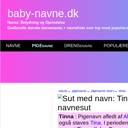
baby-navne.dk
Navne: Betydning og Oprindelse
Godkendte danske børnenavne + navneliste over top mest populære 
NAVNE
PIGEnavne
DRENGenavne
POPULÆRE 
→
→
→
navne
pigenavne
pigenavne med t
tinna
Tinna
: Pigenavn afledt af
A
også staves
Tina
. I period