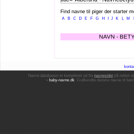
Find navne til piger der starter m
A
B
C
D
E
F
G
H
I
J
K
L
M
NAVN - BET
konta
Navne-databasen er kompileret ud fra
navnesider
på nettet 
•
baby-navne.dk
: Godkendte danske
navne til bør