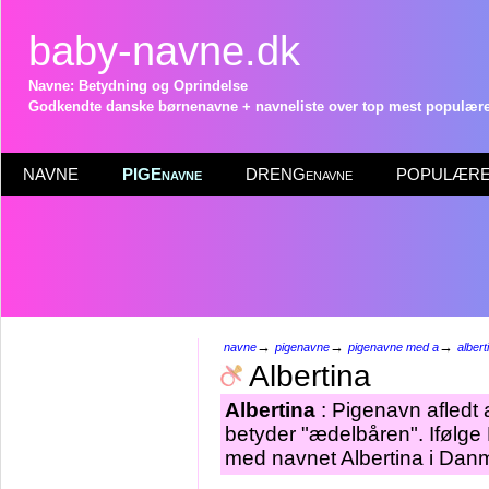
baby-navne.dk
Navne: Betydning og Oprindelse
Godkendte danske børnenavne + navneliste over top mest populære 
NAVNE
PIGEnavne
DRENGenavne
POPULÆRE 
→
→
→
navne
pigenavne
pigenavne med a
albert
Albertina
Albertina
: Pigenavn afledt
betyder "ædelbåren". Ifølge 
med navnet Albertina i Danm