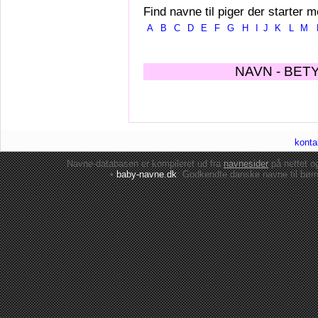
Find navne til piger der starter m
A
B
C
D
E
F
G
H
I
J
K
L
M
NAVN - BET
konta
Navne-databasen er kompileret ud fra
navnesider
på nettet 
•
baby-navne.dk
: Godkendte danske
navne til bør