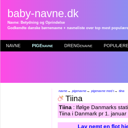
baby-navne.dk
Navne: Betydning og Oprindelse
Godkendte danske børnenavne + navneliste over top mest populære 
NAVNE
PIGEnavne
DRENGenavne
POPULÆRE 
→
→
→
navne
pigenavne
pigenavne med t
tiina
Tiina
Tiina
: Ifølge Danmarks stat
Tiina i Danmark pr 1. januar
Lav nemt en flot h