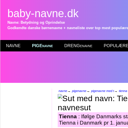
baby-navne.dk
Navne: Betydning og Oprindelse
Godkendte danske børnenavne + navneliste over top mest populære 
NAVNE
PIGEnavne
DRENGenavne
POPULÆRE 
→
→
→
navne
pigenavne
pigenavne med t
tienna
Tienna
: Ifølge Danmarks st
Tienna i Danmark pr 1. janu