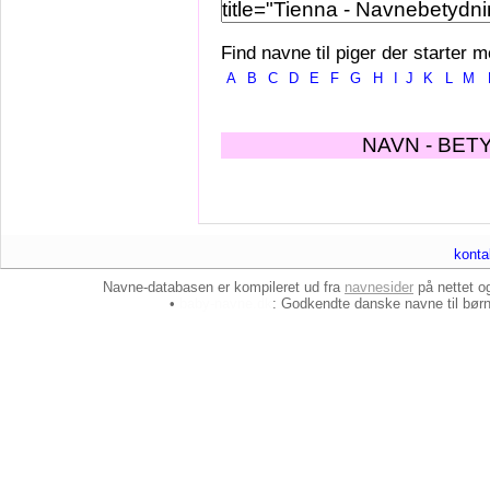
Find navne til piger der starter m
A
B
C
D
E
F
G
H
I
J
K
L
M
NAVN - BET
konta
Navne-databasen er kompileret ud fra
navnesider
på nettet 
•
baby-navne.dk
: Godkendte danske
navne til bør