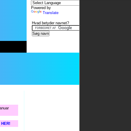
Powered by
Translate
Hvad betyder navnet?
januar
s HER!