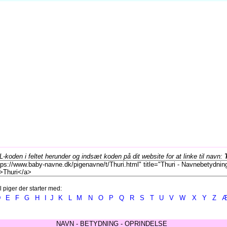
koden i feltet herunder og indsæt koden på dit website for at linke til navn:
l piger der starter med:
D
E
F
G
H
I
J
K
L
M
N
O
P
Q
R
S
T
U
V
W
X
Y
Z
NAVN - BETYDNING - OPRINDELSE