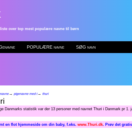
k
ste over top mest populære navne til børn
enavne
POPULÆRE navne
SØG navn
→
→
enavne
pigenavne med t
thuri
ri
lge Danmarks statistik var der 13 personer med navnet Thuri i Danmark pr 1. 
mt en flot hjemmeside om din baby, f.eks.
www.Thuri.dk
. Prøv det grati