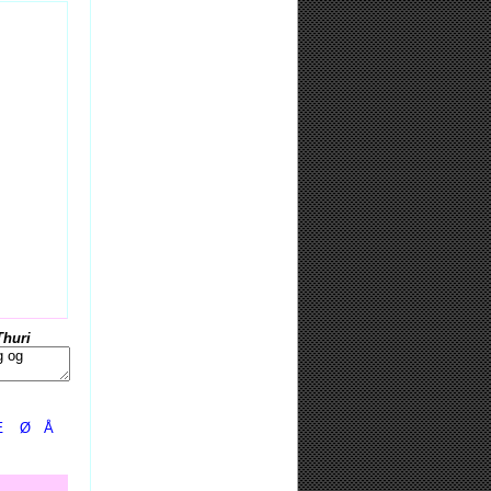
Thuri
Æ
Ø
Å