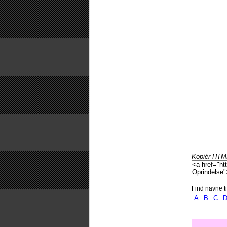
Kopiér HTML-
Find navne ti
A
B
C