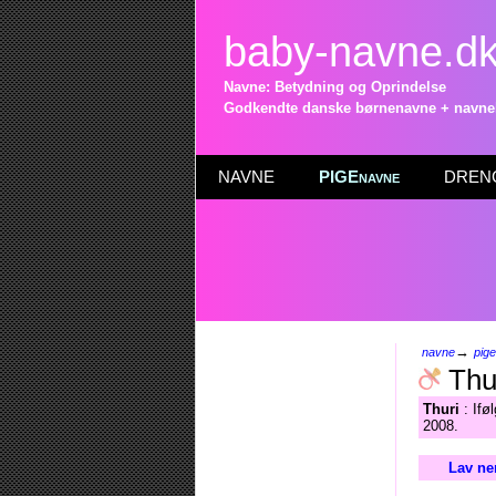
baby-navne.d
Navne: Betydning og Oprindelse
Godkendte danske børnenavne + navneli
NAVNE
PIGEnavne
DRENG
→
navne
pig
Thu
Thuri
: Ifø
2008.
Lav ne