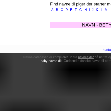
Find navne til piger der starter m
A
B
C
D
E
F
G
H
I
J
K
L
M
NAVN - BET
konta
Navne-databasen er kompileret ud fra
navnesider
på nettet 
•
baby-navne.dk
: Godkendte danske
navne til bør