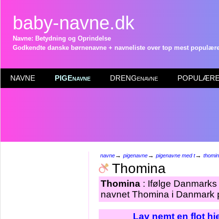
baby-navne.dk
Navne: Betydning og Oprindelse
Godkendte danske børnenavne + navneliste over top mest populære 
NAVNE
PIGEnavne
DRENGenavne
POPULÆRE 
→
→
→
navne
pigenavne
pigenavne med t
thomi
Thomina
Thomina
: Ifølge Danmarks 
navnet Thomina i Danmark p
Lav nemt en flot h