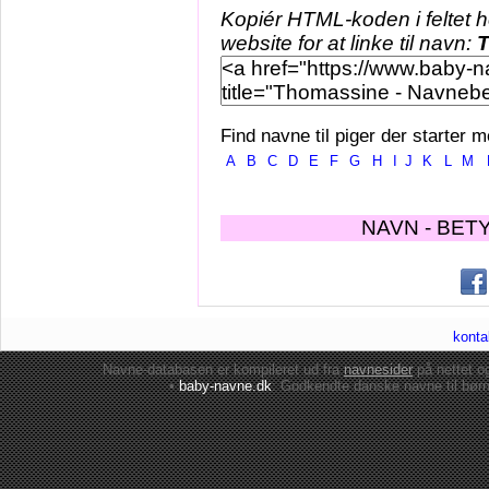
Kopiér HTML-koden i feltet 
website for at linke til navn:
Find navne til piger der starter m
A
B
C
D
E
F
G
H
I
J
K
L
M
NAVN - BET
konta
Navne-databasen er kompileret ud fra
navnesider
på nettet 
•
baby-navne.dk
: Godkendte danske
navne til bør