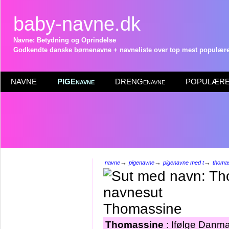
baby-navne.dk
Navne: Betydning og Oprindelse
Godkendte danske børnenavne + navneliste over top mest populære 
NAVNE
PIGEnavne
DRENGenavne
POPULÆRE 
→
→
→
navne
pigenavne
pigenavne med t
thoma
Thomassine
Thomassine
: Ifølge Danmar