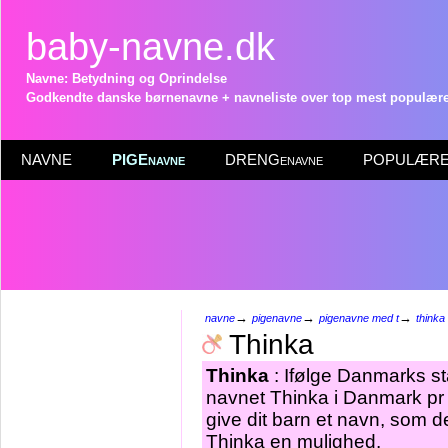
baby-navne.dk
Navne: Betydning og Oprindelse
Godkendte danske børnenavne + navneliste over top mest populære 
NAVNE
PIGEnavne
DRENGenavne
POPULÆRE 
→
→
→
navne
pigenavne
pigenavne med t
thinka
Thinka
Thinka
: Ifølge Danmarks st
navnet Thinka i Danmark pr 
give dit barn et navn, som de
Thinka en mulighed.