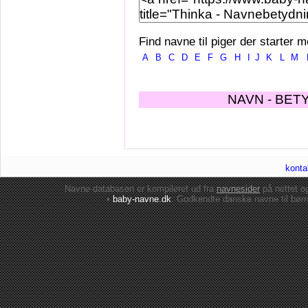
Find navne til piger der starter m
A
B
C
D
E
F
G
H
I
J
K
L
M
NAVN - BET
konta
Navne-databasen er kompileret ud fra
navnesider
på nettet 
•
baby-navne.dk
: Godkendte danske
navne til bør