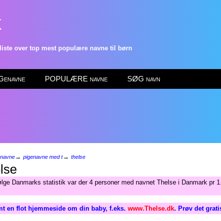
k
ste over top mest populære navne til børn
enavne
POPULÆRE navne
SØG navn
→
→
enavne
pigenavne med t
thelse
lse
ølge Danmarks statistik var der 4 personer med navnet Thelse i Danmark pr 1.
t en flot hjemmeside om din baby, f.eks.
www.Thelse.dk
. Prøv det grat