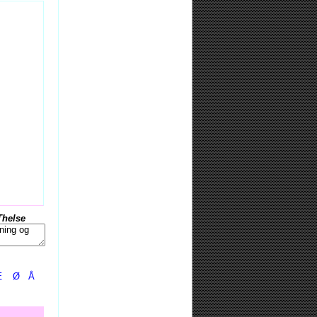
Thelse
Æ
Ø
Å