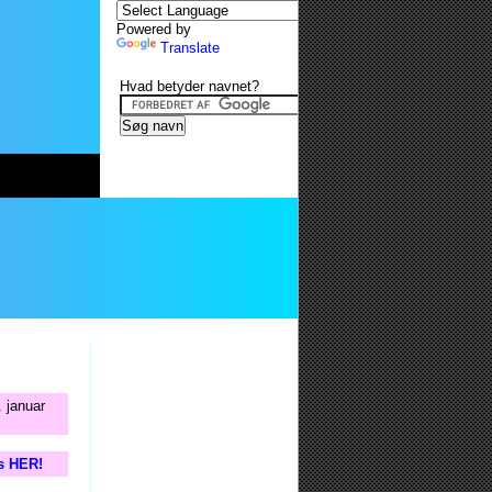
Powered by
Translate
Hvad betyder navnet?
 januar
is HER!