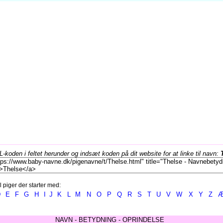
koden i feltet herunder og indsæt koden på dit website for at linke til navn:
l piger der starter med:
D
E
F
G
H
I
J
K
L
M
N
O
P
Q
R
S
T
U
V
W
X
Y
Z
NAVN - BETYDNING - OPRINDELSE