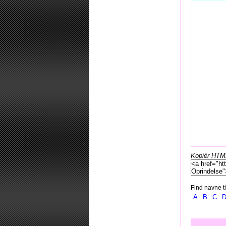
Kopiér HTML-
Find navne ti
A
B
C