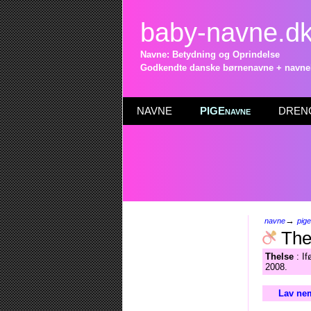
baby-navne.d
Navne: Betydning og Oprindelse
Godkendte danske børnenavne + navneli
NAVNE
PIGEnavne
DRENG
→
navne
pig
The
Thelse
: If
2008.
Lav nem