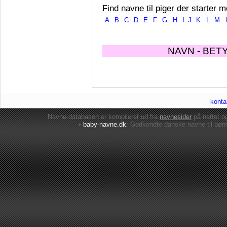
Find navne til piger der starter m
A
B
C
D
E
F
G
H
I
J
K
L
M
NAVN - BET
konta
Navne-databasen er kompileret ud fra
navnesider
på nettet 
•
baby-navne.dk
: Godkendte danske
navne til bør