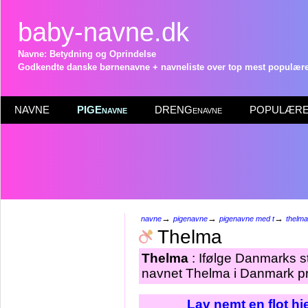
baby-navne.dk
Navne: Betydning og Oprindelse
Godkendte danske børnenavne + navneliste over top mest populære 
NAVNE
PIGEnavne
DRENGenavne
POPULÆRE 
→
→
→
navne
pigenavne
pigenavne med t
thelma
Thelma
Thelma
: Ifølge Danmarks st
navnet Thelma i Danmark pr
Lav nemt en flot h