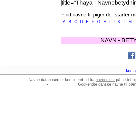
Find navne til piger der starter m
A
B
C
D
E
F
G
H
I
J
K
L
M
NAVN - BET
konta
Navne-databasen er kompileret ud fra
navnesider
på nettet 
•
baby-navne.dk
: Godkendte danske
navne til bør