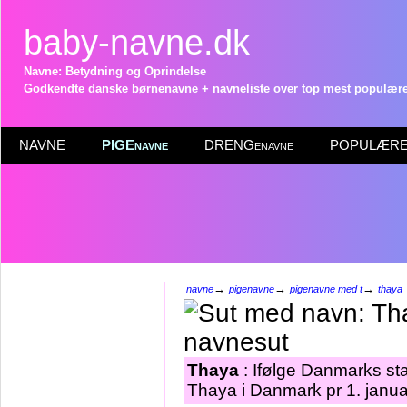
baby-navne.dk
Navne: Betydning og Oprindelse
Godkendte danske børnenavne + navneliste over top mest populære 
NAVNE
PIGEnavne
DRENGenavne
POPULÆRE 
→
→
→
navne
pigenavne
pigenavne med t
thaya
Thaya
: Ifølge Danmarks sta
Thaya i Danmark pr 1. janua