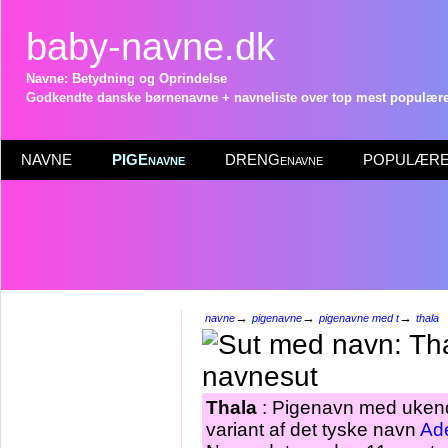
baby-navne.dk
Navne: Betydning og Oprindelse
Godkendte danske børnenavne + navneliste over top mest populære 
NAVNE
PIGEnavne
DRENGenavne
POPULÆRE 
→
→
→
navne
pigenavne
pigenavne med t
thala
Thala
: Pigenavn med ukendt
variant af det tyske navn
Ad