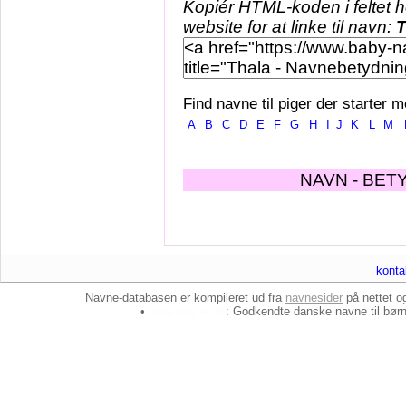
Kopiér HTML-koden i feltet 
website for at linke til navn:
T
Find navne til piger der starter m
A
B
C
D
E
F
G
H
I
J
K
L
M
NAVN - BET
konta
Navne-databasen er kompileret ud fra
navnesider
på nettet 
•
baby-navne.dk
: Godkendte danske
navne til bør