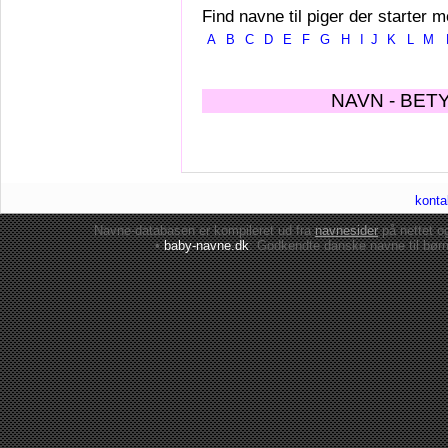
Find navne til piger der starter m
A
B
C
D
E
F
G
H
I
J
K
L
M
NAVN - BET
konta
Navne-databasen er kompileret ud fra
navnesider
på nettet 
•
baby-navne.dk
: Godkendte danske
navne til bør