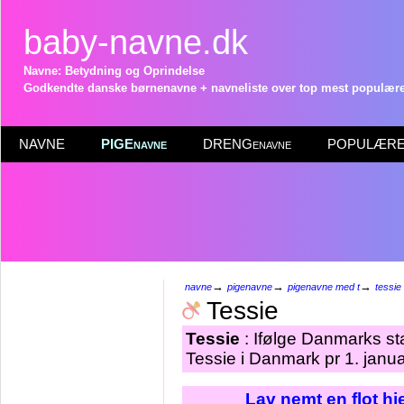
baby-navne.dk
Navne: Betydning og Oprindelse
Godkendte danske børnenavne + navneliste over top mest populære 
NAVNE
PIGEnavne
DRENGenavne
POPULÆRE 
→
→
→
navne
pigenavne
pigenavne med t
tessie
Tessie
Tessie
: Ifølge Danmarks st
Tessie i Danmark pr 1. janu
Lav nemt en flot h