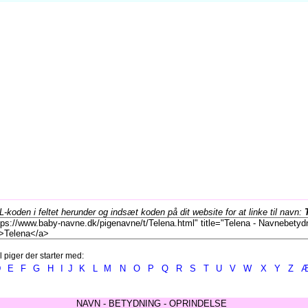
koden i feltet herunder og indsæt koden på dit website for at linke til navn:
l piger der starter med:
D
E
F
G
H
I
J
K
L
M
N
O
P
Q
R
S
T
U
V
W
X
Y
Z
NAVN - BETYDNING - OPRINDELSE