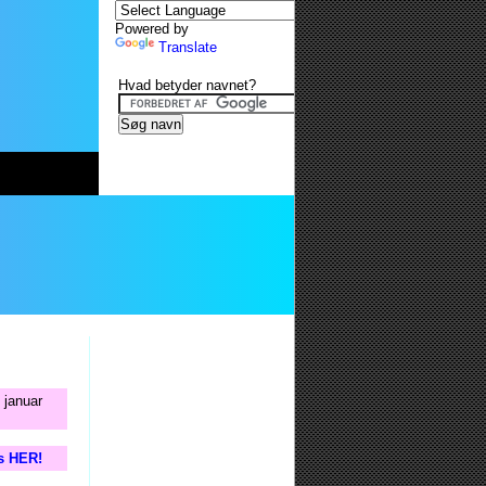
Powered by
Translate
Hvad betyder navnet?
 januar
is HER!