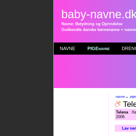
baby-navne.d
Navne: Betydning og Oprindelse
Godkendte danske børnenavne + navneli
NAVNE
PIGEnavne
DRENG
→
navne
pig
Tel
Telena
: If
2008.
Lav nem