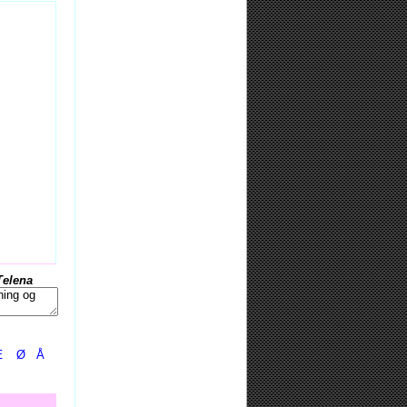
Telena
Æ
Ø
Å