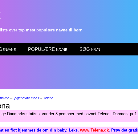
k
ste over top mest populære navne til børn
enavne
POPULÆRE navne
SØG navn
→
→
enavne
pigenavne med t
telena
ena
ølge Danmarks statistik var der 3 personer med navnet Telena i Danmark pr 1.
t en flot hjemmeside om din baby, f.eks.
www.Telena.dk
. Prøv det grat