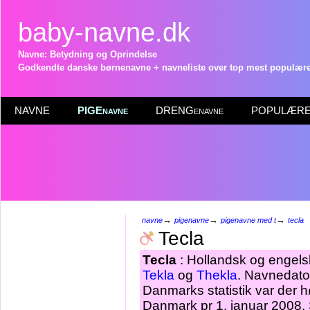
baby-navne.dk
Navne: Betydning og Oprindelse
Godkendte danske børnenavne + navneliste over top mest populære 
NAVNE
PIGEnavne
DRENGenavne
POPULÆRE 
→
→
→
navne
pigenavne
pigenavne med t
tecla
Tecla
Tecla
: Hollandsk og engel
Tekla
og
Thekla
. Navnedato
Danmarks statistik var der 
Danmark pr 1. januar 2008. S