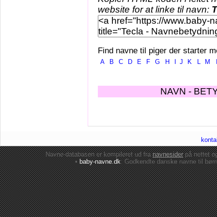
website for at linke til navn:
T
Find navne til piger der starter m
A
B
C
D
E
F
G
H
I
J
K
L
M
NAVN - BET
konta
Navne-databasen er kompileret ud fra
navnesider
på nettet 
•
baby-navne.dk
: Godkendte danske
navne til bør