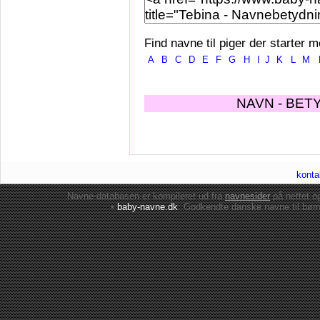
Find navne til piger der starter m
A
B
C
D
E
F
G
H
I
J
K
L
M
NAVN - BET
konta
Navne-databasen er kompileret ud fra
navnesider
på nettet 
•
baby-navne.dk
: Godkendte danske
navne til bør