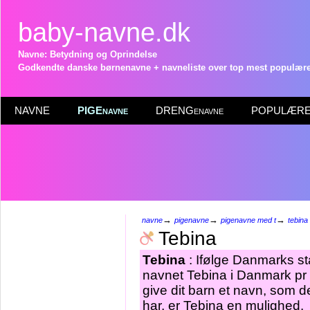
baby-navne.dk
Navne: Betydning og Oprindelse
Godkendte danske børnenavne + navneliste over top mest populære 
NAVNE
PIGEnavne
DRENGenavne
POPULÆRE 
→
→
→
navne
pigenavne
pigenavne med t
tebina
Tebina
Tebina
: Ifølge Danmarks st
navnet Tebina i Danmark pr 
give dit barn et navn, som d
har, er Tebina en mulighed.