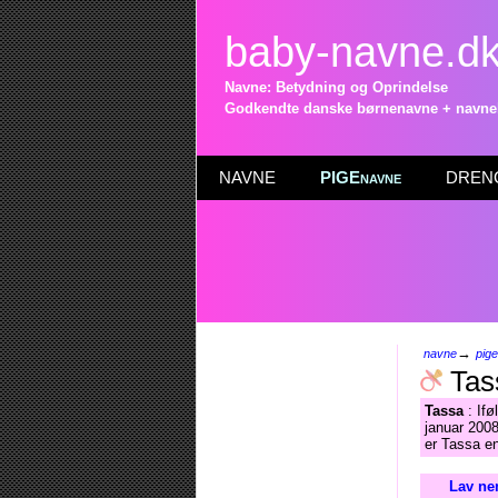
baby-navne.d
Navne: Betydning og Oprindelse
Godkendte danske børnenavne + navneli
NAVNE
PIGEnavne
DRENG
→
navne
pig
Tas
Tassa
: Ifø
januar 2008
er Tassa e
Lav ne