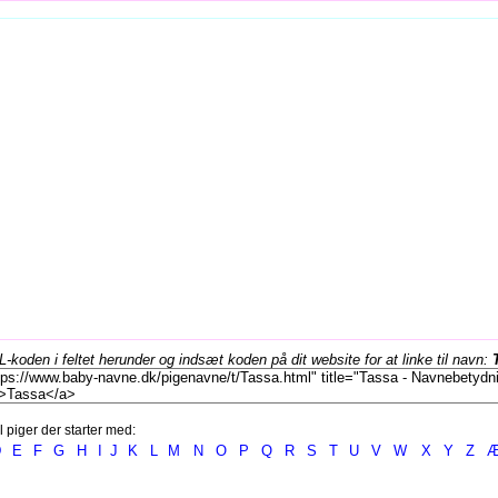
koden i feltet herunder og indsæt koden på dit website for at linke til navn:
l piger der starter med:
D
E
F
G
H
I
J
K
L
M
N
O
P
Q
R
S
T
U
V
W
X
Y
Z