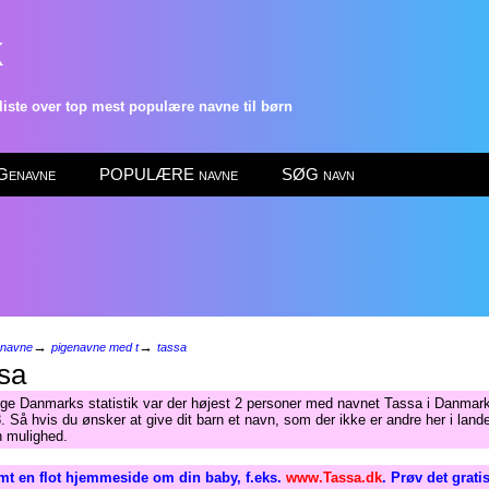
k
ste over top mest populære navne til børn
enavne
POPULÆRE navne
SØG navn
→
→
enavne
pigenavne med t
tassa
sa
lge Danmarks statistik var der højest 2 personer med navnet Tassa i Danmark
. Så hvis du ønsker at give dit barn et navn, som der ikke er andre her i lande
n mulighed.
mt en flot hjemmeside om din baby, f.eks.
www.Tassa.dk
. Prøv det grati