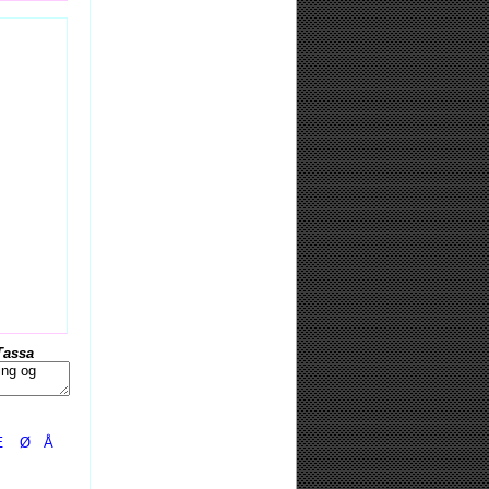
Tassa
Æ
Ø
Å