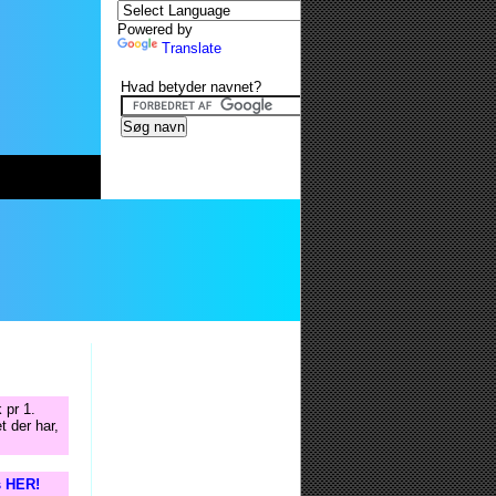
Powered by
Translate
Hvad betyder navnet?
 pr 1.
t der har,
s HER!