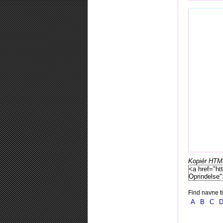
Kopiér HTML-
Find navne ti
A
B
C