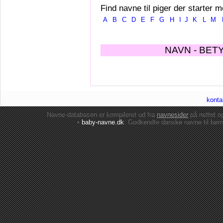
Find navne til piger der starter m
A
B
C
D
E
F
G
H
I
J
K
L
M
NAVN - BET
konta
Navne-databasen er kompileret ud fra
navnesider
på nettet 
•
baby-navne.dk
: Godkendte danske
navne til bør