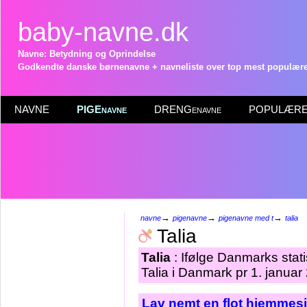
baby-navne.dk
Navne: Betydning og Oprindelse
Godkendte danske børnenavne + navneliste over top mest populære 
NAVNE
PIGEnavne
DRENGenavne
POPULÆRE 
→
→
→
navne
pigenavne
pigenavne med t
talia
Talia
Talia
: Ifølge Danmarks stat
Talia i Danmark pr 1. januar
Lav nemt en flot hjemmesi